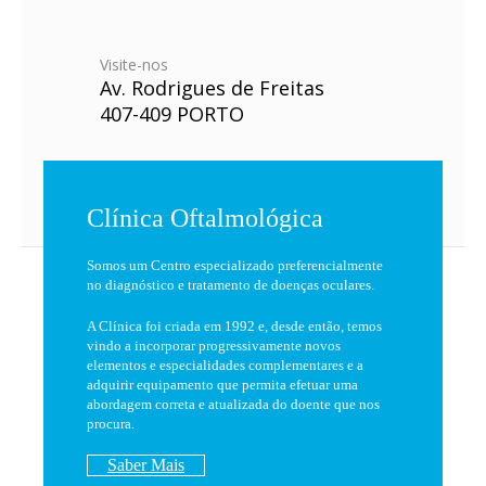
Visite-nos
Av. Rodrigues de Freitas
407-409 PORTO
Clínica Oftalmológica
Somos um Centro especializado preferencialmente
no diagnóstico e tratamento de doenças oculares.
A Clínica foi criada em 1992 e, desde então, temos
vindo a incorporar progressivamente novos
elementos e especialidades complementares e a
adquirir equipamento que permita efetuar uma
abordagem correta e atualizada do doente que nos
procura.
Saber Mais