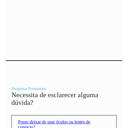
Dr. Pedro Coelho – Médico
Oftalmologista
Médico Oftalmologista
Perguntas Frequentes
Necessita de esclarecer alguma
dúvida?
Posso deixar de usar óculos ou lentes de
contacto?