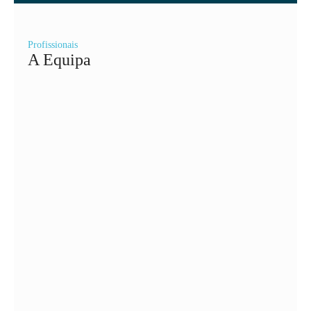
Profissionais
A Equipa
Dr. Pedro Faria – Médico Oftalmologista
Médico Oftalmologista
Dr. Coimbra de Matos – Médico
Oftalmologista
Médico Oftalmologista