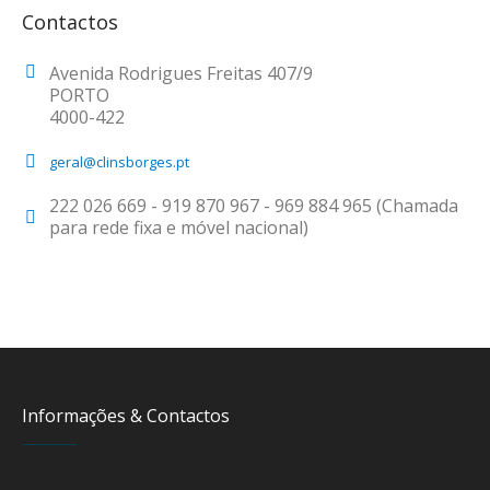
Contactos
Avenida Rodrigues Freitas 407/9
PORTO
4000-422
geral@clinsborges.pt
222 026 669 - 919 870 967 - 969 884 965 (Chamada
para rede fixa e móvel nacional)
Informações & Contactos