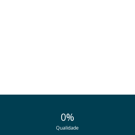
Sintomas
Causas
Diagnóstico e Tratamento
0
%
Qualidade