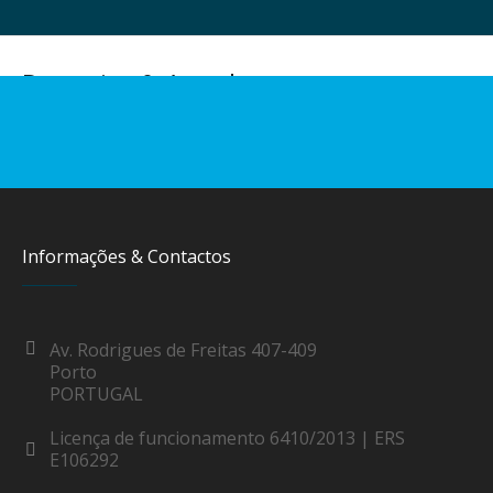
Parcerias & Acordos
Informações & Contactos
Av. Rodrigues de Freitas 407-409
Porto
PORTUGAL
Licença de funcionamento 6410/2013 | ERS
E106292