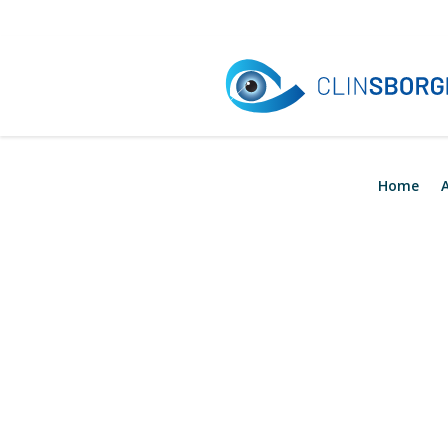
Contactos
geral@clinsborges.pt
Home
A