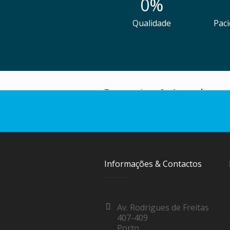
0
%
Qualidade
Paci
Parcerias & Acordos
Informações & Contactos
Av. Rodrigues de Freitas
407-409
Porto