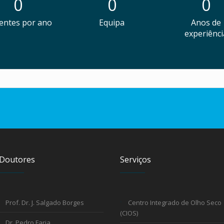
0
0
0
entes por ano
Equipa
Anos de
experiênci
Doutores
Serviços
Prof. Dr. J. Salgado Borges
Centro Integrado de Olho Seco
(CIOS)
Dr. Pedro Faria