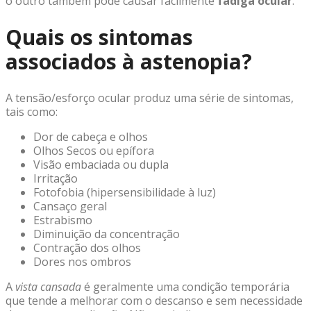
o outro também pode causar facilmente
fadiga ocular
.
Quais os sintomas
associados à astenopia?
A tensão/esforço ocular produz uma série de sintomas,
tais como:
Dor de cabeça e olhos
Olhos Secos ou epífora
Visão embaciada ou dupla
Irritação
Fotofobia (hipersensibilidade à luz)
Cansaço geral
Estrabismo
Diminuição da concentração
Contração dos olhos
Dores nos ombros
A
vista cansada
é geralmente uma condição temporária
que tende a melhorar com o descanso e sem necessidade