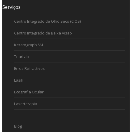
Serviços
Centro Integrado de Olho Seco (CIOS)
Centro Integrado de Baixa Visão
Keratograph 5M
TearLab
Erros Refractivos
Lasik
Ecografia Ocular
Laserterapia
Blog