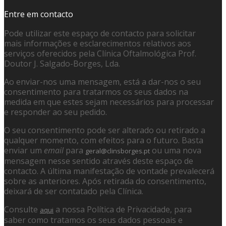
Entre em contacto
Pode utilizar este espaço de contacto para solicitar
mais informações e esclarecimentos relativos aos
serviços oferecidos pela Clínica Oftalmológica Prof.
Doutor J. Salgado-Borges, Lda.
Ao enviar-nos uma mensagem, está a dar-nos o seu
consentimento para tratarmos os seus dados na
medida em que estes sejam necessários para processar
e responder ao seu pedido.
O seu consentimento pode ser alterado ou retirado a
qualquer momento, com efeitos para o futuro. Basta
enviar um
email
para
ou uma nova
geral@clinsborges.pt
mensagem nesse sentido através deste espaço de
contacto. A última manifestação de vontade prevalecerá
sobre as anteriores. Após retirada do consentimento,
deixará de ser contatado pela Clínica.
Consulte
a nossa Política de Privacidade, para
aqui
saber como tratamos os seus dados pessoais e