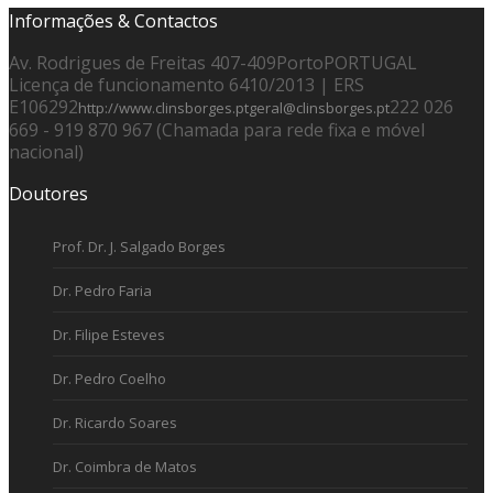
Informações & Contactos
Av. Rodrigues de Freitas 407-409
Porto
PORTUGAL
Licença de funcionamento 6410/2013 | ERS
E106292
222 026
http://www.clinsborges.pt
geral@clinsborges.pt
669 - 919 870 967 (Chamada para rede fixa e móvel
nacional)
Doutores
Prof. Dr. J. Salgado Borges
Dr. Pedro Faria
Dr. Filipe Esteves
Dr. Pedro Coelho
Dr. Ricardo Soares
Dr. Coimbra de Matos