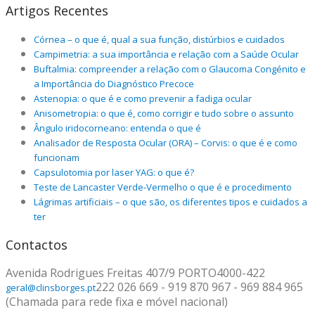
Artigos Recentes
Córnea – o que é, qual a sua função, distúrbios e cuidados
Campimetria: a sua importância e relação com a Saúde Ocular
Buftalmia: compreender a relação com o Glaucoma Congénito e
a Importância do Diagnóstico Precoce
Astenopia: o que é e como prevenir a fadiga ocular
Anisometropia: o que é, como corrigir e tudo sobre o assunto
Ângulo iridocorneano: entenda o que é
Analisador de Resposta Ocular (ORA) – Corvis: o que é e como
funcionam
Capsulotomia por laser YAG: o que é?
Teste de Lancaster Verde-Vermelho o que é e procedimento
Lágrimas artificiais – o que são, os diferentes tipos e cuidados a
ter
Contactos
Avenida Rodrigues Freitas 407/9
PORTO
4000-422
222 026 669 - 919 870 967 - 969 884 965
geral@clinsborges.pt
(Chamada para rede fixa e móvel nacional)